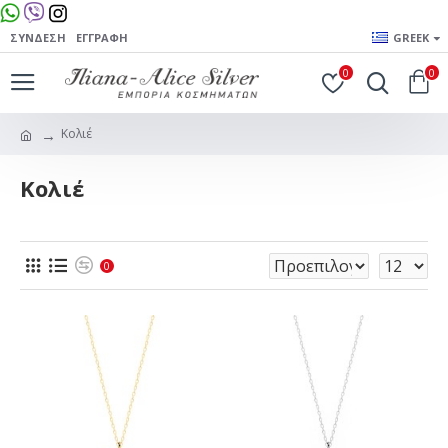
ΣΎΝΔΕΣΗ
ΕΓΓΡΑΦΉ
GREEK
0
0
Κολιέ
Κολιέ
0