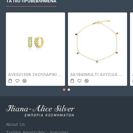
ΤΑ ΠΙΟ ΠΡΟΒΕΒΛΗΜΕΝΑ
AVE0213GR ΣΚΟΥΛΑΡΙΚΙ ΚΡΙΚΟΣ ZIRGON GOLD PL 925
AK1843MULTI ΑΛΥΣΙΔΑ ΠΟΔΙΟΥ ZIRGON GOLD PL 925
About Us
Τρόποι Αποστολής - Χρεώσεις