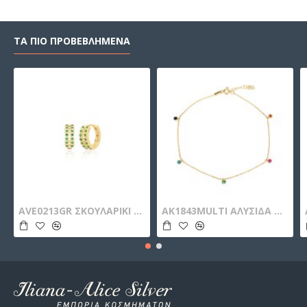
ΤΑ ΠΙΟ ΠΡΟΒΕΒΛΗΜΕΝΑ
AVE0213GR ΣΚΟΥΛΑΡΙΚΙ ΚΡΙΚΟΣ ZIRGON GOLD PL 925
AK1843MULTI ΑΛΥΣΙΔΑ ΠΟΔΙΟΥ ZIRGON GOLD PL 925