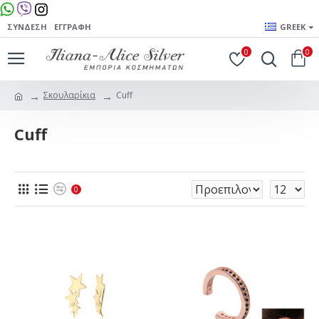
ΣΎΝΔΕΣΗ
ΕΓΓΡΑΦΉ
GREEK
0
0
Σκουλαρίκια
Cuff
Cuff
0