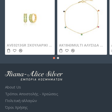
AVE0213GR ΣΚΟΥΛΑΡΙΚΙ ΚΡΙΚΟΣ ZIRGON GOLD PL 925
AK1843MULTI ΑΛΥΣΙΔΑ ΠΟΔΙΟΥ ZIRGON GOLD PL 925
About Us
Τρόποι Αποστολής - Χρεώσεις
Πολιτική αλλαγών
Όροι Χρήσης